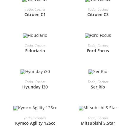
Todo
,
Coches
Todo
,
Coches
Citroen C1
Citroen C3
Todo
,
Coches
Todo
,
Coches
Fiduciario
Ford Focus
Todo
,
Coches
Todo
,
Coches
Hyunday i30
Ser Río
Todo
,
Scooters
Todo
,
Coches
Kymco Agility 125cc
Mitsubishi S.Star