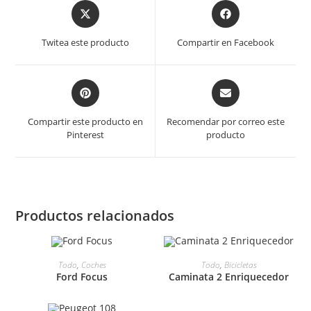
Se
Se
abre
abre
en
en
Twitea este producto
Compartir en Facebook
una
una
ventana
ventana
nueva
nueva
Se
Se
abre
abre
en
en
Compartir este producto en
Recomendar por correo este
una
una
Pinterest
producto
ventana
ventana
nueva
nueva
Productos relacionados
Todo
,
Coches
Todo
,
Bicicletas
Ford Focus
Caminata 2 Enriquecedor