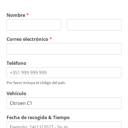
Nombre
*
P
Ú
r
l
Correo electrónico
*
i
t
m
i
e
m
r
o
o
Teléfono
Por favor incluya el código del país.
Vehículo
Fecha de recogida & Tiempo