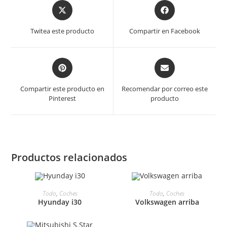
Se
Se
abre
abre
en
en
Twitea este producto
Compartir en Facebook
una
una
ventana
ventana
nueva
nueva
Se
Se
abre
abre
en
en
Compartir este producto en
Recomendar por correo este
una
una
Pinterest
producto
ventana
ventana
nueva
nueva
Productos relacionados
Todo
,
Coches
Todo
,
Coches
Hyunday i30
Volkswagen arriba