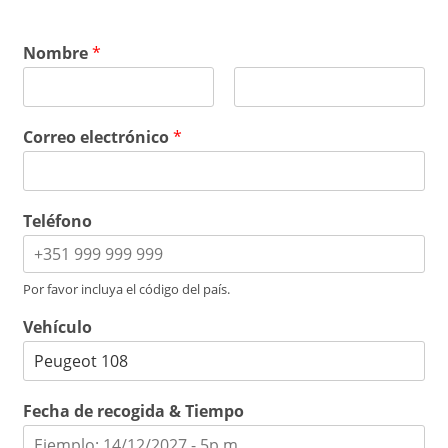
Nombre
*
P
Ú
r
l
Correo electrónico
*
i
t
m
i
e
m
r
o
o
Teléfono
Por favor incluya el código del país.
Vehículo
Fecha de recogida & Tiempo