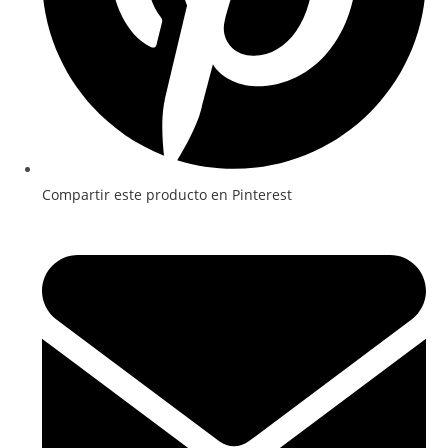
Compartir este producto en Pinterest
Se
abre
en
una
ventana
nueva