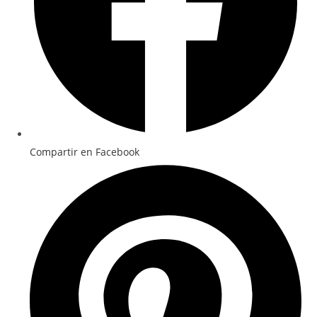
Compartir en Facebook
Se
abre
en
una
ventana
nueva