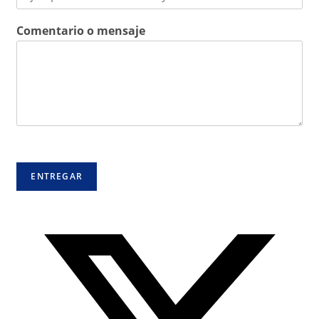
Comentario o mensaje
ENTREGAR
Se
abre
en
una
ventana
nueva