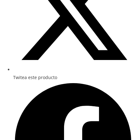
Twitea este producto
Se
abre
en
una
ventana
nueva