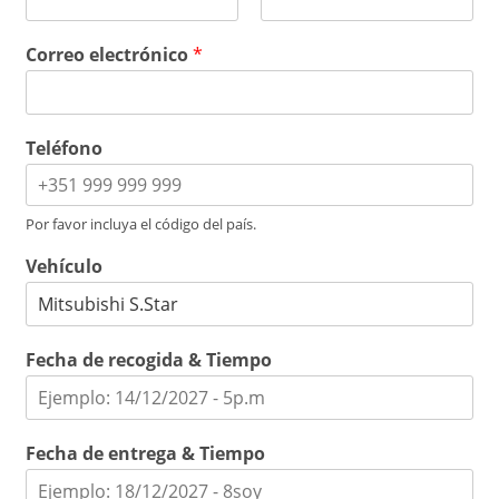
P
Ú
r
l
Correo electrónico
*
i
t
m
i
e
m
r
o
o
Teléfono
Por favor incluya el código del país.
Vehículo
Fecha de recogida & Tiempo
Fecha de entrega & Tiempo