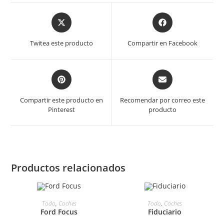
Se
Se
abre
abre
en
en
Twitea este producto
Compartir en Facebook
una
una
ventana
ventana
nueva
nueva
Se
Se
abre
abre
en
en
Compartir este producto en
Recomendar por correo este
una
una
Pinterest
producto
ventana
ventana
nueva
nueva
Productos relacionados
Todo
,
Coches
Todo
,
Coches
Ford Focus
Fiduciario