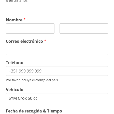
B en 25 años;
Nombre
*
P
Ú
r
l
Correo electrónico
*
i
t
m
i
e
m
r
o
o
Teléfono
Por favor incluya el código del país.
Vehículo
Fecha de recogida & Tiempo