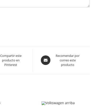
Compartir este
Se
Recomendar por
producto en
correo este
abre
Pinterest
producto
en
una
ventana
nueva