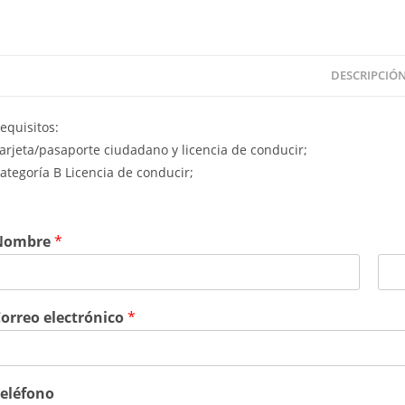
DESCRIPCIÓ
equisitos:
arjeta/pasaporte ciudadano y licencia de conducir;
ategoría B Licencia de conducir;
Nombre
*
Ú
l
orreo electrónico
*
t
m
i
m
o
eléfono