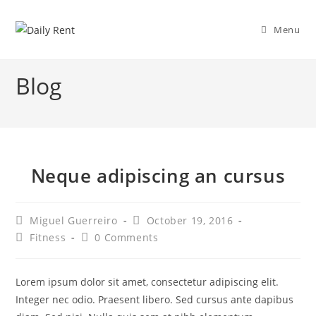
Skip
to
Menu
content
Blog
Neque adipiscing an cursus
Post
Post
Miguel Guerreiro
October 19, 2016
author:
published:
Post
Post
Fitness
0 Comments
category:
comments:
Lorem ipsum dolor sit amet, consectetur adipiscing elit.
Integer nec odio. Praesent libero. Sed cursus ante dapibus