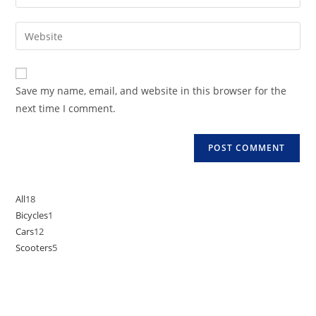
your
username
email
Enter
to
address
your
comment
to
website
comment
URL
Save my name, email, and website in this browser for the
(optional)
next time I comment.
All
18
18
Bicycles
1
1
products
Cars
12
12
product
Scooters
5
5
products
products