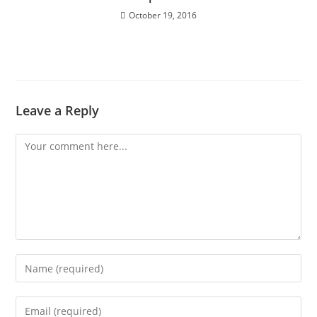
October 19, 2016
Leave a Reply
Comment
Enter
your
name
Enter
or